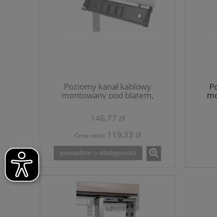
Poziomy kanał kablowy
P
montowany pod blatem,
mo
uchylny, kolor czarny
146,77 zł
119,33 zł
Cena netto:
powiadom o dostępności