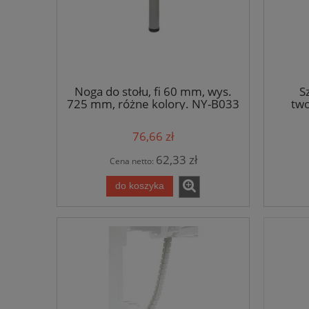
Noga do stołu, fi 60 mm, wys.
S
725 mm, różne kolory. NY-B033
two
76,66 zł
62,33 zł
Cena netto:
do koszyka