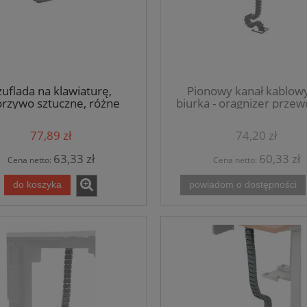
zuflada na klawiaturę,
Pionowy kanał kablow
rzywo sztuczne, różne
biurka - oragnizer prze
kolory. NY-E017
czarny - seria UT
77,89 zł
74,20 zł
63,33 zł
60,33 zł
Cena netto:
Cena netto:
do koszyka
powiadom o dostępności