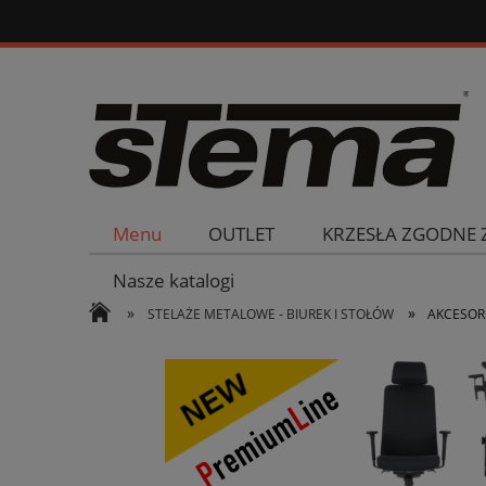
Menu
OUTLET
KRZESŁA ZGODNE 
Nasze katalogi
»
»
STELAŻE METALOWE - BIUREK I STOŁÓW
AKCESOR