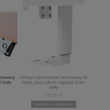
ntowany
Uchwyt na komputer mocowany do
Pionowy 
r biały
blatu, duży zakres regulacji, kolor
oragnizer 
biały
232,87 zł
powiadom o dostępności