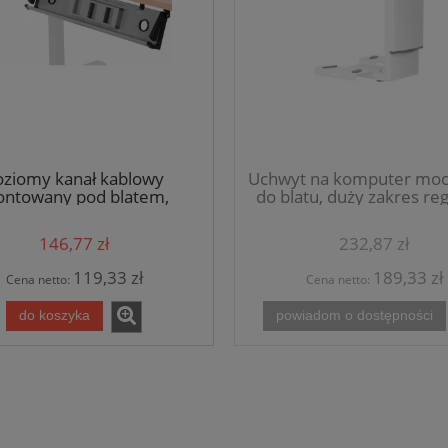
oziomy kanał kablowy
Uchwyt na komputer mo
ntowany pod blatem,
do blatu, duży zakres regu
uchylny, kolor szary
kolor biały
146,77 zł
232,87 zł
119,33 zł
189,33 zł
Cena netto:
Cena netto:
do koszyka
powiadom o dostępności