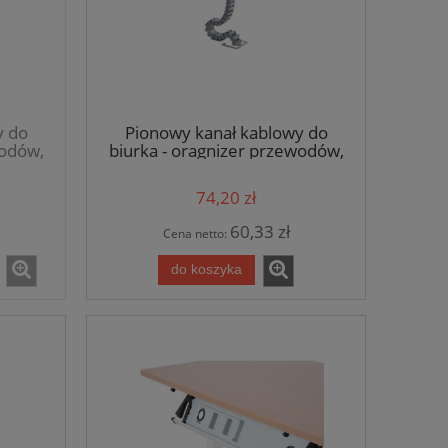
y do
Pionowy kanał kablowy do
wodów,
biurka - oragnizer przewodów,
szary - seria UT
74,20 zł
60,33 zł
Cena netto:
do koszyka