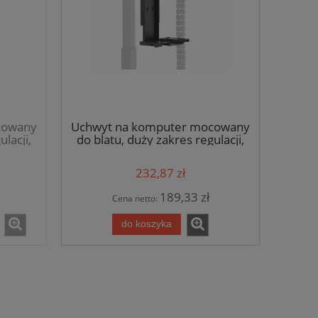
cowany
Uchwyt na komputer mocowany
lacji,
do blatu, duży zakres regulacji,
kolor czarny
232,87 zł
189,33 zł
Cena netto:
do koszyka