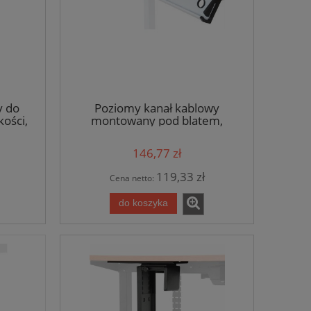
y do
Poziomy kanał kablowy
kości,
montowany pod blatem,
uchylny, kolor biały
146,77 zł
119,33 zł
Cena netto:
do koszyka