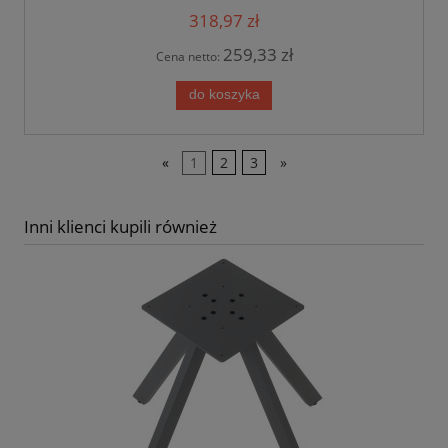
318,97 zł
259,33 zł
Cena netto:
do koszyka
«
1
2
3
»
Inni klienci kupili również