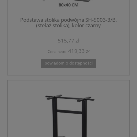
Podstawa stolika podwójna SH-5003-3/B,
(stelaż stolika), kolor czarny
515,77 zł
419,33 zł
Cena netto:
powiadom o dostępności