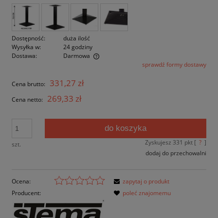
Dostępność:
duża ilość
Wysyłka w:
24 godziny
Dostawa:
Darmowa
sprawdź formy dostawy
Cena nie zawiera ewentualnych kosztów płatności
331,27 zł
Cena brutto:
269,33 zł
Cena netto:
do koszyka
Zyskujesz
331
pkt [
?
]
szt.
dodaj do przechowalni
Ocena:
zapytaj o produkt
Producent:
poleć znajomemu