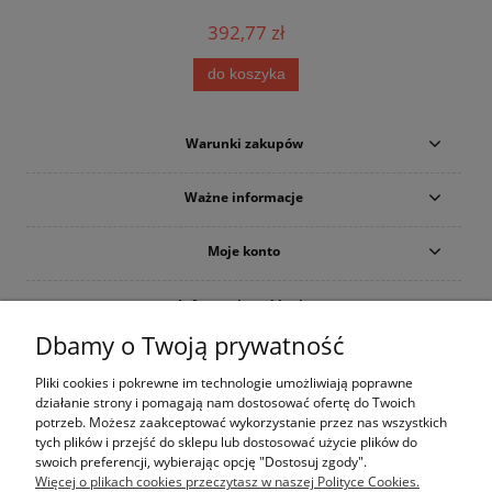
392,77 zł
do koszyka
Warunki zakupów
Ważne informacje
Moje konto
Informacje o sklepie
Dbamy o Twoją prywatność
Materiały reklamowe
Pliki cookies i pokrewne im technologie umożliwiają poprawne
działanie strony i pomagają nam dostosować ofertę do Twoich
potrzeb. Możesz zaakceptować wykorzystanie przez nas wszystkich
tych plików i przejść do sklepu lub dostosować użycie plików do
swoich preferencji, wybierając opcję "Dostosuj zgody".
Więcej o plikach cookies przeczytasz w naszej Polityce Cookies.